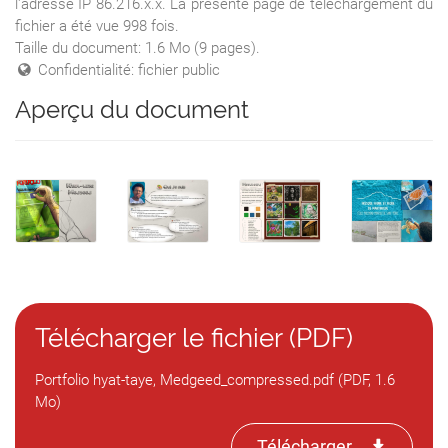
l'adresse IP 86.216.x.x. La présente page de téléchargement du
fichier a été vue 998 fois.
Taille du document: 1.6 Mo (9 pages).
Confidentialité: fichier public
Aperçu du document
Télécharger le fichier (PDF)
Portfolio hyat-taye, Medgeed_compressed.pdf (PDF, 1.6
Mo)
Télécharger